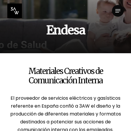
Skip
Menu
to
Close
main
Menu
content
E
n
d
e
s
a
Materiales Creativos de
Comunicación Interna
El proveedor de servicios eléctricos y gasísticos
referente en España confió a 3AW el diseño y la
producción de diferentes materiales y formatos
destinados a potenciar sus acciones de
comunicación interna con los empleados.