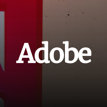
A
d
o
b
e