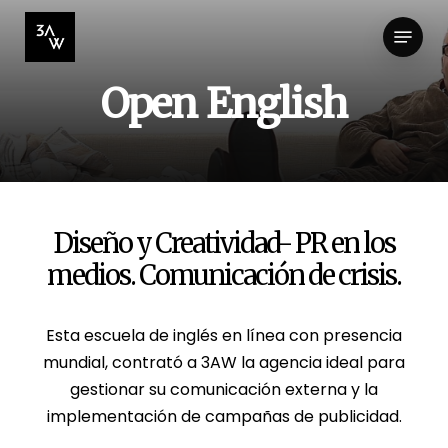
Skip
Menu
to
Close
main
Menu
content
O
p
e
n
E
n
g
l
i
s
h
Diseño y Creatividad- PR en los
medios. Comunicación de crisis.
Esta escuela de inglés en línea con presencia
mundial, contrató a 3AW la agencia ideal para
gestionar su comunicación externa y la
implementación de campañas de publicidad.