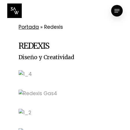
Skip
Menu
to
Close
main
Menu
content
Portada
»
Redexis
REDEXIS
Diseño y Creatividad