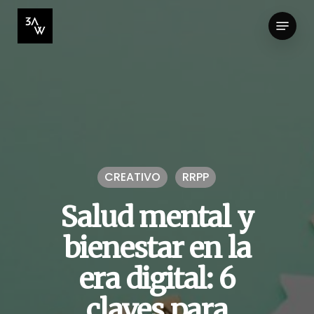
Skip
Menu
to
Close
main
Menu
content
CREATIVO
RRPP
Salud mental y
bienestar en la
era digital: 6
claves para