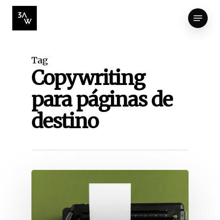
Skip
Menu
to
Close
main
Menu
content
Tag
Copywriting
para páginas de
destino