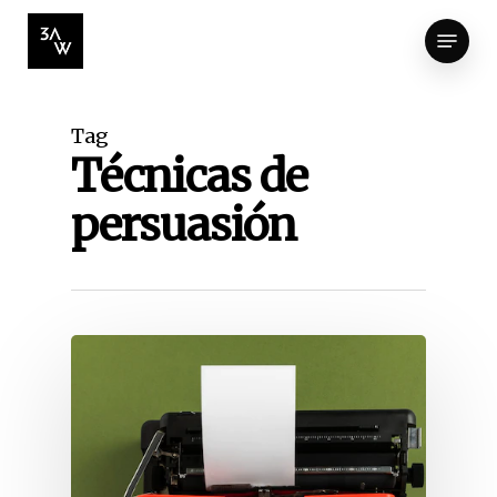
Skip
Menu
to
Close
main
Menu
content
Tag
Técnicas de
persuasión