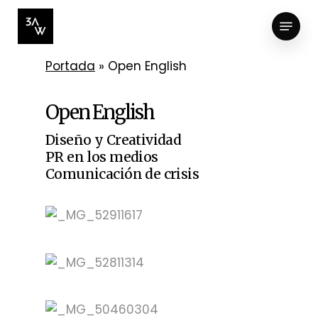
Skip
Menu
to
Close
main
Menu
content
Portada
»
Open English
Open English
Diseño y Creatividad
PR en los medios
Comunicación de crisis