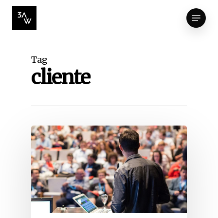
Skip
Menu
to
Close
main
Menu
content
Tag
cliente