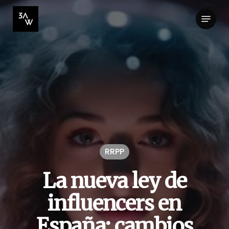
Skip
Menu
to
Close
main
Menu
content
RRPP
La nueva ley de
influencers en
España: cambios